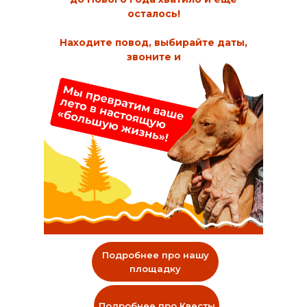
осталось!
Находите повод, выбирайте даты,
звоните и
Подробнее про нашу
площадку
Подробнее про Квесты